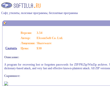
Софт, утилиты, полезные программы, бесплатные программы
Версия:
3.54
Автор:
ElcomSoft Co. Ltd.
Лицензия:
Shareware
Скачать
Цена:
$30
Описание:
A program for recovering lost or forgotten passwords for ZIP/PKZip/WinZip archives. S
dictionary-based attack, and very fast and effective known-plaintext attack. All ZIP versi
Скриншот: