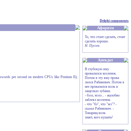
Delphi components
Афоризм
То, что стоит сделать, стоит
сделать хорошо.
Н. Пуссен
Анекдот
В глубокую яму
провалился козленок.
passwords per second on modern CPUs like Pentium II);
Потом в эту яму прова
лился Рабинович. Потом в
нее провалился волк и
защелкал зубами.
- бэээ, мэээ... - жалобно
заблеял козленок.
- что "бэ", что "мэ"? -
сказал Рабинович. -
Товарищ волк
знает, кого кушать!