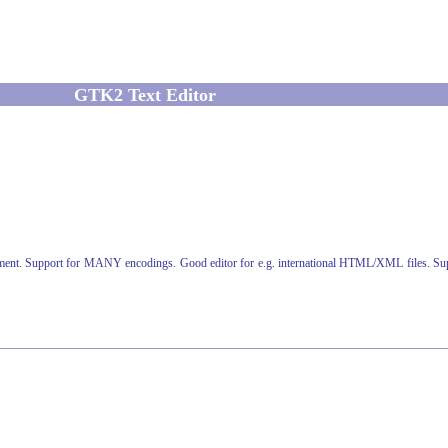
GTK2 Text Editor
nt. Support for MANY encodings. Good editor for e.g. international HTML/XML files. Supports