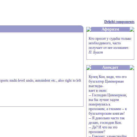
Delphi components
Афоризм
Кто просит у судьбы только
необходимого, часто
получает от нее излишнее.
П. Буаст
Анекдот
Купец Кон, видя, что его
 multi-level undo, autoindent etc., also right to left
бухгалтер Циммерман
выгляды-
вает в окно:
-- Господин Циммерман,
вы бы лучше задом
повернулись к
прохожим, а глазами -- к
бухгалтерским книгам!
-- Я довольно часто так
делаю, господин Кон.
-- Да? И что на это
прохожие?
-- Говорят: здравствуйте,