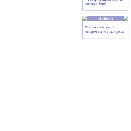
господин Кон!
Прикол
Разврат - это секс, в
котором ты не участвуешь