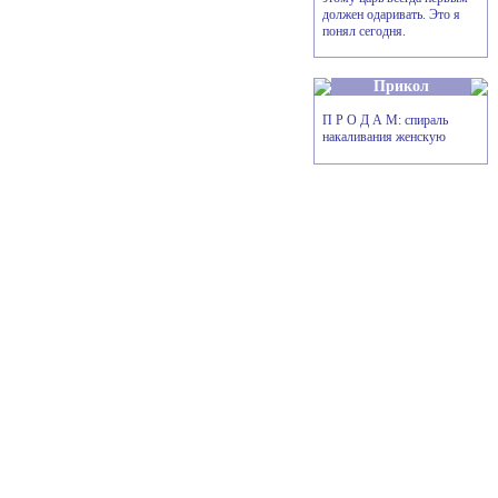
должен одаривать. Это я
понял сегодня.
Прикол
П Р О Д А М: спираль
накаливания женскую