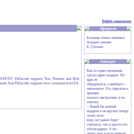
Delphi components
Афоризм
Большая отвага заменяет
большое умение.
Б. Грасиан
Анекдот
Как-то один горожанин
сделал царю подарок. Но
00/XP/NT. PkEncode supports Text, Numeric and Byte
царь не
ode.And PkEncode supports error correction level 0-8.
обрадовался, а наоборот --
опечалился. Его спросили о
причине
плохого настроения, и он
ответил:
-- Какой бы ценный
подарок я ни вручил теперь
этому чело-
веку, все равно будет
считаться, что я просто его
отблагодарил. А по-
этому царь всегда первым