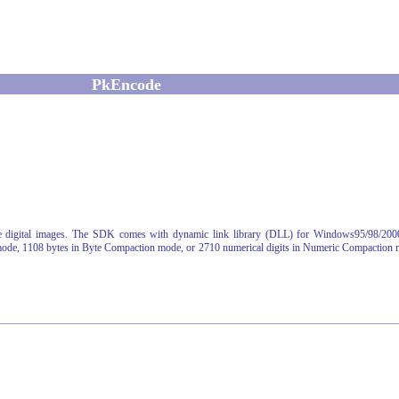
PkEncode
te digital images. The SDK comes with dynamic link library (DLL) for Windows95/98/20
de, 1108 bytes in Byte Compaction mode, or 2710 numerical digits in Numeric Compaction m