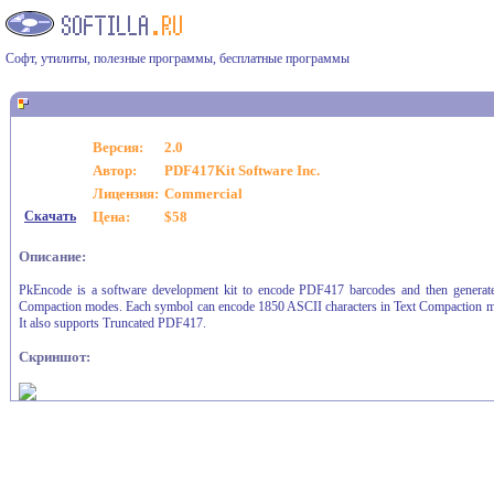
Софт, утилиты, полезные программы, бесплатные программы
Версия:
2.0
Автор:
PDF417Kit Software Inc.
Лицензия:
Commercial
Скачать
Цена:
$58
Описание:
PkEncode is a software development kit to encode PDF417 barcodes and then genera
Compaction modes. Each symbol can encode 1850 ASCII characters in Text Compaction mo
It also supports Truncated PDF417.
Скриншот: