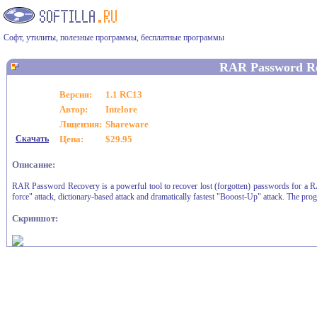
Софт, утилиты, полезные программы, бесплатные программы
RAR Password R
Версия:
1.1 RC13
Автор:
Intelore
Лицензия:
Shareware
Скачать
Цена:
$29.95
Описание:
RAR Password Recovery is a powerful tool to recover lost (forgotten) passwords for a 
force" attack, dictionary-based attack and dramatically fastest "Booost-Up" attack. The prog
Скриншот: